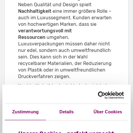
Neben Qualität und Design spielt
Nachhaltigkeit
eine immer größere Rolle –
auch im Luxussegment. Kunden erwarten
von hochwertigen Marken, dass sie
verantwortungsvoll mit
Ressourcen
umgehen.
Luxusverpackungen müssen daher nicht
nur edel, sondern auch umweltfreundlich
sein. Dies kann sich in der Wahl
recycelbarer Materialien, der Reduzierung
von Plastik oder in umweltfreundlichen
Druckverfahren zeigen.
Nachhaltigkeit bedeutet jedoch nicht, dass
Abstriche bei der Ästhetik gemacht
werden müssen. Viele Luxusmarken
beweisen, dass sich umweltfreundliche
Zustimmung
Details
Über Cookies
Verpackungen und hochwertiges Design
nicht ausschließen. Im Gegenteil: Die
Kombination aus Nachhaltigkeit und
Luxus
schafft Vertrauen und spricht eine