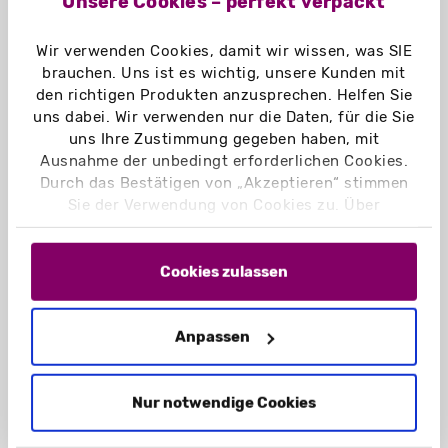
Unsere Cookies – perfekt verpackt
wachsende Zielgruppe an, die Wert auf
ethischen Konsum legt.
Wir verwenden Cookies, damit wir wissen, was SIE
brauchen. Uns ist es wichtig, unsere Kunden mit
den richtigen Produkten anzusprechen. Helfen Sie
uns dabei. Wir verwenden nur die Daten, für die Sie
uns Ihre Zustimmung gegeben haben, mit
Ausnahme der unbedingt erforderlichen Cookies.
Durch das Bestätigen von „Akzeptieren“ stimmen
Sie der Verwendung von Cookies zu. Über
„Einstellungen“ können Sie auswählen, welche
Cookies Sie zulassen. Hier finden Sie unser
Impressum
und unsere
Datenschutzerklärung
.
Cookies zulassen
NACHHALTIGE VERPACKUNGEN
Anpassen
Nur notwendige Cookies