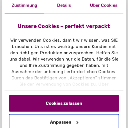
achten, die von uns zur Verfügung
Zustimmung
Details
Über Cookies
gestellte Designvorlage nicht zu
skalieren oder zu spiegeln. Die
Auflösung von Bildern sollte
Unsere Cookies – perfekt verpackt
mindestens 300 dpi betragen. Texte,
Linien und Strichcodes sollten
Wir verwenden Cookies, damit wir wissen, was SIE
eingebettet oder in Pfade
brauchen. Uns ist es wichtig, unsere Kunden mit
den richtigen Produkten anzusprechen. Helfen Sie
umgewandelt werden. Für Schriften
uns dabei. Wir verwenden nur die Daten, für die Sie
empfehlen wir eine Mindestgröße von
uns Ihre Zustimmung gegeben haben, mit
6 pt (bzw. 8 pt bei Negativlinien). Linien
Ausnahme der unbedingt erforderlichen Cookies.
sollten mindestens 0,25 pt dick sein
Durch das Bestätigen von „Akzeptieren“ stimmen
(bzw. 0,5 pt bei Negativlinien). Alle
Sie der Verwendung von Cookies zu. Über
weiteren Vorgaben entnehmen Sie
„Einstellungen“ können Sie auswählen, welche
bitte der
Checkliste
zur
Cookies Sie zulassen. Hier finden Sie unser
Impressum
und unsere
Datenschutzerklärung
.
Cookies zulassen
Druckdatenerstellung.
Anpassen