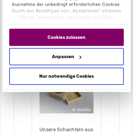
hochwertigen
Ausnahme der unbedingt erforderlichen Cookies.
Schmuckverpackungen
Durch das Bestätigen von „Akzeptieren“ stimmen
aus Karton richtig in
Sie der Verwendung von Cookies zu. Über
Szene!
„Einstellungen“ können Sie auswählen, welche
Cookies Sie zulassen. Hier finden Sie unser
SCHMUCKVERPACKUNG
Impressum
und unsere
Datenschutzerklärung
.
Cookies zulassen
Anpassen
Naturkartonverpack
ungen
Nur notwendige Cookies
Unsere Schachteln aus