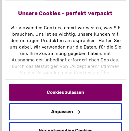
Unsere Cookies – perfekt verpackt
Wir verwenden Cookies, damit wir wissen, was SIE
brauchen. Uns ist es wichtig, unsere Kunden mit
den richtigen Produkten anzusprechen. Helfen Sie
uns dabei. Wir verwenden nur die Daten, für die Sie
Mehr Raum für Bilder, Texte und
uns Ihre Zustimmung gegeben haben, mit
kreative Ideen
Ausnahme der unbedingt erforderlichen Cookies.
Erzählt Ihre Botschaft Schritt für
Durch das Bestätigen von „Akzeptieren“ stimmen
Schritt
Sie der Verwendung von Cookies zu. Über
Optimal für Einladungen und
„Einstellungen“ können Sie auswählen, welche
Produktpräsentationen
Cookies Sie zulassen. Hier finden Sie unser
Impressum
und unsere
Datenschutzerklärung
.
Cookies zulassen
ZUM PRODUKT
Anpassen
Teleskopkarten mit 3 Auszügen
Nur notwendige Cookies