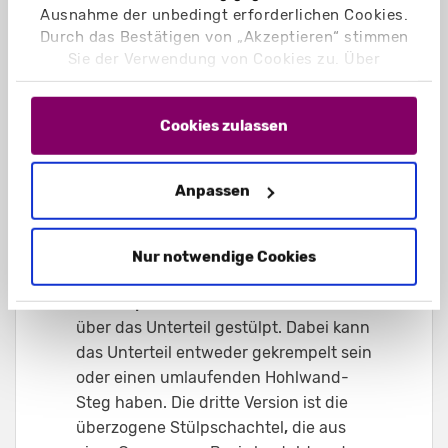
Ausnahme der unbedingt erforderlichen Cookies.
Durch das Bestätigen von „Akzeptieren“ stimmen
Sie der Verwendung von Cookies zu. Über
„Einstellungen“ können Sie auswählen, welche
Cookies Sie zulassen. Hier finden Sie unser
Impressum
und unsere
Datenschutzerklärung
.
Cookies zulassen
Anpassen
Bedruckte Stülpschachteln
Nur notwendige Cookies
Bei
Stülpschachteln
wird der Deckel
über das Unterteil gestülpt. Dabei kann
das Unterteil entweder gekrempelt sein
oder einen umlaufenden Hohlwand-
Steg haben. Die dritte Version ist die
überzogene Stülpschachtel
,
die aus