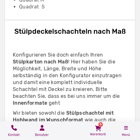
Quadrat S
Stülpdeckelschachteln nach Maß
Konfigurieren Sie doch einfach Ihren
Stülpkarton nach Maß
! Hier haben Sie die
Möglichkeit, Länge, Breite und Höhe
selbständig in den Konfigurator einzutragen
und damit eine komplett individuelle
Schachtel mit Deckel zu kreieren. Bitte
beachten Sie, dass es bei uns immer um die
Innenformate
geht
Wir bieten sowohl die
Stülpschachtel mit
Hohlwand im Wunschformat
wie auch die
0
gekrempelte Stülpschachtel im
Wunschformat
an.
Warenkorb
Kontakt
Benutzer
Menü