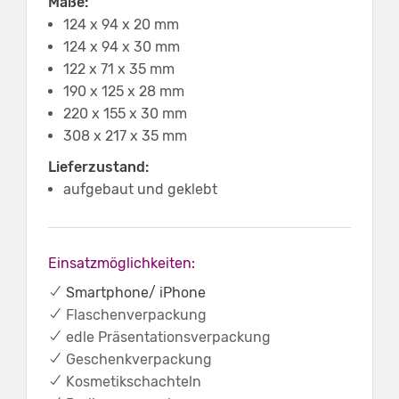
Maße:
124 x 94 x 20 mm
124 x 94 x 30 mm
122 x 71 x 35 mm
190 x 125 x 28 mm
220 x 155 x 30 mm
308 x 217 x 35 mm
Lieferzustand:
aufgebaut und geklebt
Einsatzmöglichkeiten:
✔ Smartphone/ iPhone
✔
Flaschenverpackung
✔
edle Präsentationsverpackung
✔
Geschenkverpackung
✔
Kosmetikschachteln