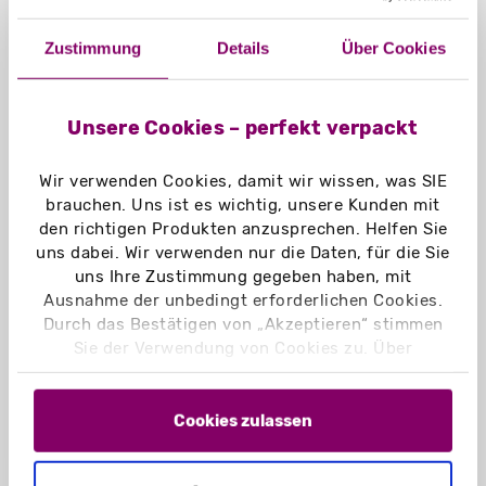
Gesamtpreis netto
0,00 €
USt. 19 %
0,00 €
Zustimmung
Details
Über Cookies
Gesamtpreis brutto
0,00 €
Unsere Cookies – perfekt verpackt
ZUR KASSE GEHEN
Wir verwenden Cookies, damit wir wissen, was SIE
brauchen. Uns ist es wichtig, unsere Kunden mit
Der Mindestbestellwert beträgt 0,01 €.
den richtigen Produkten anzusprechen. Helfen Sie
uns dabei. Wir verwenden nur die Daten, für die Sie
uns Ihre Zustimmung gegeben haben, mit
Gutschein einlösen
Ausnahme der unbedingt erforderlichen Cookies.
Durch das Bestätigen von „Akzeptieren“ stimmen
Sie der Verwendung von Cookies zu. Über
Bitte legen Sie einen Artikel in den Warenkorb, um einen
„Einstellungen“ können Sie auswählen, welche
Gutschein einzulösen.
Cookies Sie zulassen. Hier finden Sie unser
Impressum
und unsere
Datenschutzerklärung
.
Cookies zulassen
Seitenanfang