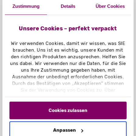
Zustimmung
Details
Über Cookies
Unsere Cookies – perfekt verpackt
Wir verwenden Cookies, damit wir wissen, was SIE
brauchen. Uns ist es wichtig, unsere Kunden mit
den richtigen Produkten anzusprechen. Helfen Sie
FEFCO 0211 Faltkarton Einstecklaschen
uns dabei. Wir verwenden nur die Daten, für die Sie
versetzt
uns Ihre Zustimmung gegeben haben, mit
Ausnahme der unbedingt erforderlichen Cookies.
Durch das Bestätigen von „Akzeptieren“ stimmen
Sie der Verwendung von Cookies zu. Über
„Einstellungen“ können Sie auswählen, welche
Cookies Sie zulassen. Hier finden Sie unser
Impressum
und unsere
Datenschutzerklärung
.
Cookies zulassen
Anpassen