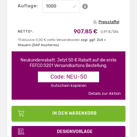
Auflage:
Preisstaffel
907,85 €
NETTO
:
*
0,91 €/Stk.
*Exklusive 0,00 € netto Versandkosten
zzgl. ggf. Zoll +
Steuern (DAP Incoterms)
Neukundenrabatt: Jetzt 50 € Rabatt auf die erste
FEFCO 0201 Versandkartons Bestellung.
Code: NEU-50
Gutschein kopieren
Details zur Aktion
IN DEN WARENKORB
DESIGNVORLAGE