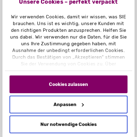
Unsere Cookies – perfekt verpackt
Marketingkampagenen ab:
Im gelungenen Marketing-Mix
Wir verwenden Cookies, damit wir wissen, was SIE
sind Mailings nicht mehr
brauchen. Uns ist es wichtig, unsere Kunden mit
wegzudenken und sind das
den richtigen Produkten anzusprechen. Helfen Sie
uns dabei. Wir verwenden nur die Daten, für die Sie
richtige Werkzeug für den
uns Ihre Zustimmung gegeben haben, mit
persönlichen Dialog.
Ausnahme der unbedingt erforderlichen Cookies.
Durch das Bestätigen von „Akzeptieren“ stimmen
Sie der Verwendung von Cookies zu. Über
„Einstellungen“ können Sie auswählen, welche
Cookies Sie zulassen. Hier finden Sie unser
Impressum
und unsere
Datenschutzerklärung
.
Cookies zulassen
Anpassen
Nur notwendige Cookies