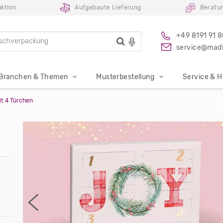
ktion
Aufgebaute Lieferung
Beratu
+49 8191 91 
service@madi
Branchen & Themen
Musterbestellung
Service & Hi
it 4 Türchen