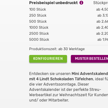
Preisbeispiel unbedruckt
Stückpr
100 Stück
ab 4,5
250 Stück
ab 3,1
500 Stück
ab 2,6
1000 Stück
ab 2,4
2500 Stück
ab 2,2
5000 Stück
ab 1,9
Produktionszeit: ab 30 Werktage
KONFIGURIEREN
MUSTER BESTELLE
Entdecken sie unseren
Mini Adventskalend
mit 4 Lindt Schokoladen Täfelchen
, ideal f
die vier Adventssonntage. Dieser
Adventskalender ist der perfekte Streu-
Werbeartikel zur Weihnachtszeit für Kunde
und/ oder Mitarbeiter.