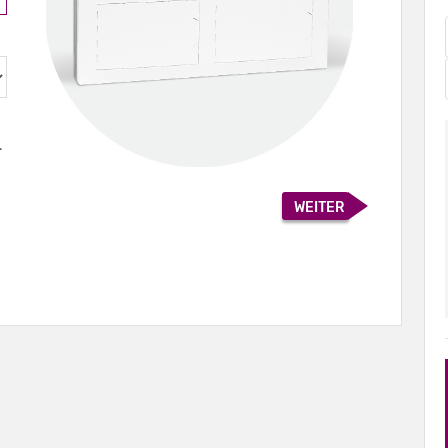
.
WEITER