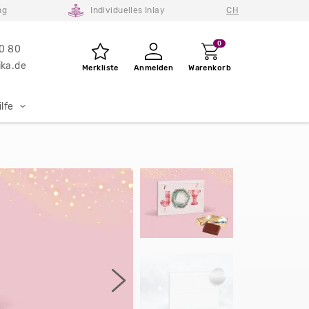
ng
Individuelles Inlay
CH
0
80 80
ka.de
Merkliste
Anmelden
Warenkorb
lfe