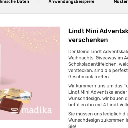
hnische Daten
Anwendungsbeispiele
Muster
Lindt Mini Adventsk
verschenken
Der kleine Lindt Adventskal
Weihnachts-Giveaway im Adv
Schokoladentäfelchen, welc
verstecken, sind die perfek
Geschmack treffen.
Wir kümmern uns um das Fu
Lindt Mini Adventskalender 
Wunschdesign, wir bauen de
befüllen ihn mit 4 Lindt Vo
Sie müssen uns lediglich di
Wunschdesign zukommen las
Sie!