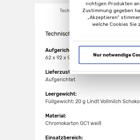
richtigen Produkten an
Zustimmung gegeben hab
Technische Daten
„Akzeptieren“ stimmen
welche Cookies Sie 
Technische Daten – Lindt Mini Adve
Aufgerichtetes Format:
Nur notwendige Co
62 x 92 x 9 mm
Lieferzustand:
Aufgerichtet
Leergewicht:
Füllgewicht: 20 g Lindt Vollmilch Scho
Material:
Chromokarton GC1 weiß
Einsatzbereich: