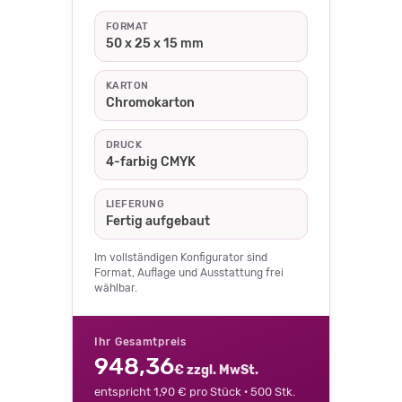
FORMAT
50 x 25 x 15 mm
KARTON
Chromokarton
DRUCK
4-farbig CMYK
LIEFERUNG
Fertig aufgebaut
Im vollständigen Konfigurator sind
Format, Auflage und Ausstattung frei
wählbar.
Ihr Gesamtpreis
948,36
€ zzgl. MwSt.
entspricht 1,90 € pro Stück · 500 Stk.