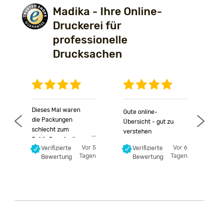
Madika - Ihre Online-
Druckerei für
professionelle
Drucksachen
Anonymer Nutzer
Anonymer Nutzer
Anonymer 
Dieses Mal waren
Gute online-
die Packungen
G
Übersicht - gut zu
schlecht zum
p
verstehen
Schließen, da die
B
52
Vor 5
Vor 6
Verifizierte
Verifizierte
Klebungen störten
U
en
Tagen
Tagen
Bewertung
Bewertung
und die
P
Deckellaschen
S
teilweise verklebt
A
waren.
p
L
b