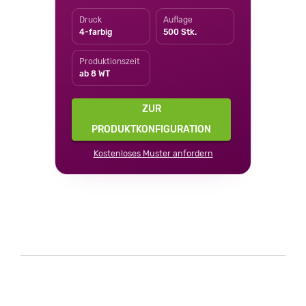
Druck
Auflage
4-farbig
500 Stk.
Produktionszeit
ab 8 WT
ZUR
PRODUKTKONFIGURATION
Kostenloses Muster anfordern