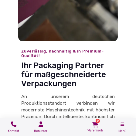
Zuverlässig, nachhaltig & in Premium-
Qualität!
Ihr Packaging Partner
für maßgeschneiderte
Verpackungen
An unserem deutschen
Produktionsstandort verbinden wir
modernste Maschinentechnik mit höchster
Präzision. Durch intelligente, kontinuierlich
0
optimierte Prozesse fertigen wir Ihre
Schachteln extrem effizient, schnell und in
Warenkorb
Kontakt
Benutzer
Menü