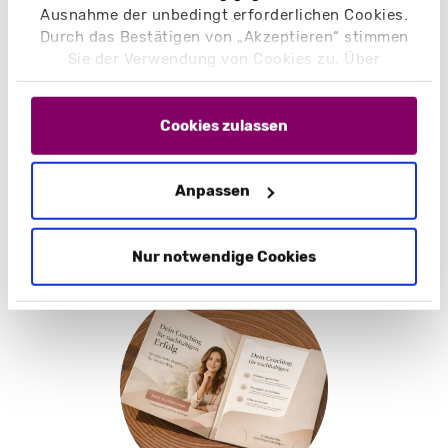
Ausnahme der unbedingt erforderlichen Cookies.
Spielzeug
Durch das Bestätigen von „Akzeptieren“ stimmen
Sie der Verwendung von Cookies zu. Über
„Einstellungen“ können Sie auswählen, welche
Cookies Sie zulassen. Hier finden Sie unser
Impressum
und unsere
Datenschutzerklärung
.
Cookies zulassen
Anpassen
Nur notwendige Cookies
Coaching