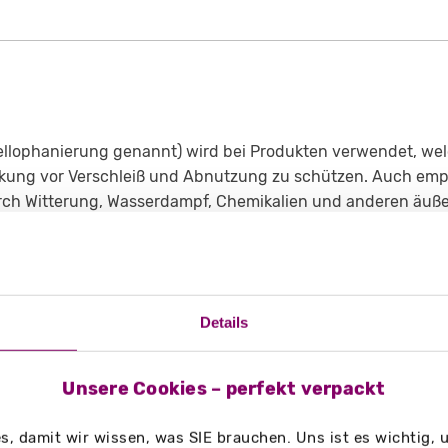
ellophanierung genannt) wird bei Produkten verwendet, wel
ng vor Verschleiß und Abnutzung zu schützen. Auch empfi
h Witterung, Wasserdampf, Chemikalien und anderen äußer
 einer matten oder glänzenden Kunststofffolie überzogen, h
e erhöhte Biege- und Reißfestigkeit und ist optisch anspre
ngt jedoch eine bis zu 1.500 Mal höhere Lebenserwartung für
Sie die Mö
Details
 mit einer Folienkaschierung leuchtend und glänzend. Die
Unsere Cookies – perfekt verpackt
, damit wir wissen, was SIE brauchen. Uns ist es wichtig,
ung lässt sich ein samtartiger, haptischer Effekt erzielen. 