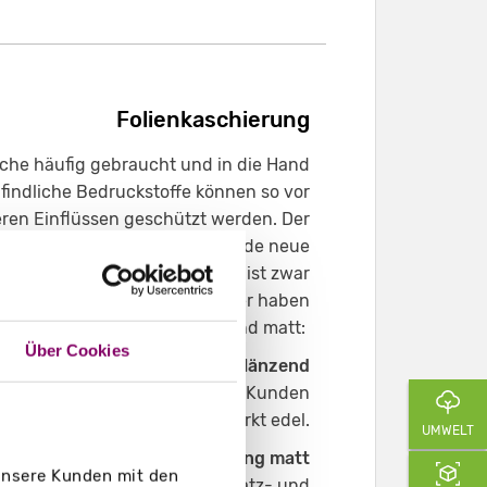
Folienkaschierung
che häufig gebraucht und in die Hand
ndliche Bedruckstoffe können so vor
en Einflüssen geschützt werden. Der
ierdurch entsteht eine spannende neue
chend. Eine Folienkaschierung ist zwar
 Ihr Produkt mit sich. Auch hier haben
glichkeit zwischen glänzend und matt:
Über Cookies
Folienkaschierung glänzend
s weckt die Aufmerksamkeit der Kunden
und wirkt edel.
UMWELT
Folienkaschierung matt
 unsere Kunden mit den
Die Verpackung hat eine hohe Kratz- und