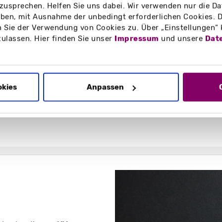
zusprechen. Helfen Sie uns dabei. Wir verwenden nur die Date
e Verklebeeigenschaft. Die Lichtreflektion wird gehemmt un
en, mit Ausnahme der unbedingt erforderlichen Cookies. D
 Sie der Verwendung von Cookies zu. Über „Einstellungen“
zulassen. Hier finden Sie unser
Impressum
und unsere
Dat
tra geschützt, ist Ihre Produktverpackung, wenn Sie die Opt
okies
Anpassen
 kreieren Sie eine einzigartige, samtig-weiche Oberfläche
vor Schmutz und Feuchtigkeit gesch