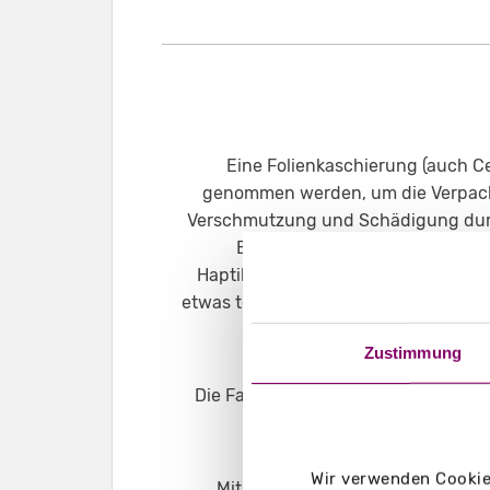
Eine Folienkaschierung (auch C
genommen werden, um die Verpacku
Verschmutzung und Schädigung durc
Bedruckstoff wird flächig mit
Haptik. Ihre Verpackung hat nun ein
etwas teurer als eine Lackierung, bri
Zustimmung
Die Farben Ihrer Verpackung wirken
Wir verwenden Cookies
Mit dieser Art von Folienkaschier