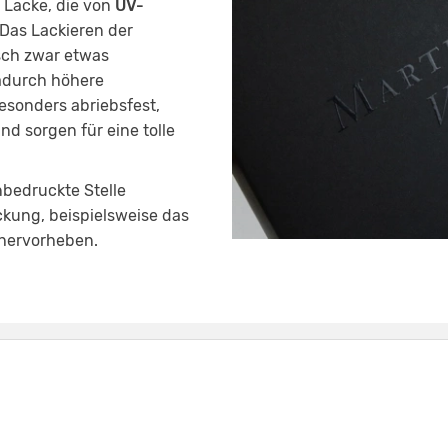
 Lacke, die von
UV-
Das Lackieren der
sch zwar etwas
dadurch höhere
esonders abriebsfest,
d sorgen für eine tolle
nbedruckte Stelle
kung, beispielsweise das
 hervorheben.