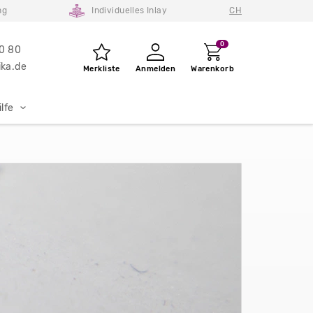
ng
Individuelles Inlay
CH
0
80 80
ka.de
Merkliste
Anmelden
Warenkorb
lfe