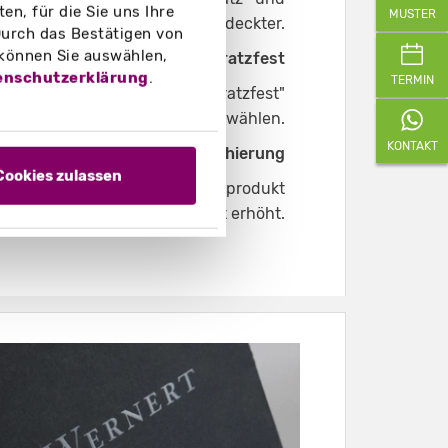
n, für die Sie uns Ihre
MUSTER
d die Farbe wirkt ein wenig gedeckter.
urch das Bestätigen von
 können Sie auswählen,
Folienkaschierung matt kratzfest
enschutzerklärung
.
TERMIN
ion "Folienkaschierung matt kratzfest"
auswählen.
KONTAKT
Softtouch-Folienkaschierung
Cookies zulassen
. Zudem wird dadurch das Druckprodukt
ützt und die Stabilität leicht erhöht.