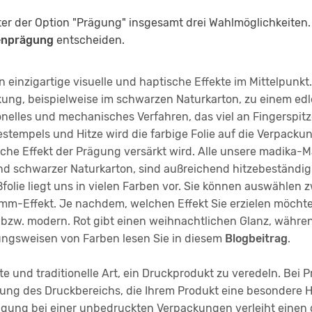
er der Option "Prägung" insgesamt drei Wahlmöglichkeiten
ienprägung
entscheiden.
 einzigartige visuelle und haptische Effekte im Mittelpunkt.
kung, beispielweise im schwarzen Naturkarton, zu einem edl
ionelles und mechanisches Verfahren, das viel an Fingerspi
gestempels und Hitze wird die farbige Folie auf die Verpacku
che Effekt der Prägung versärkt wird. Alle unsere madika-M
 schwarzer Naturkarton, sind außreichend hitzebeständig un
folie liegt uns in vielen Farben vor. Sie können auswählen z
amm-Effekt. Je nachdem, welchen Effekt Sie erzielen möchte
l bzw. modern. Rot gibt einen weihnachtlichen Glanz, währ
kungsweisen von Farben lesen Sie in diesem
Blogbeitrag
.
lte und traditionelle Art, ein Druckprodukt zu veredeln. Bei
mung des Druckbereichs, die Ihrem Produkt eine besondere H
ägung bei einer unbedruckten Verpackungen verleiht einen