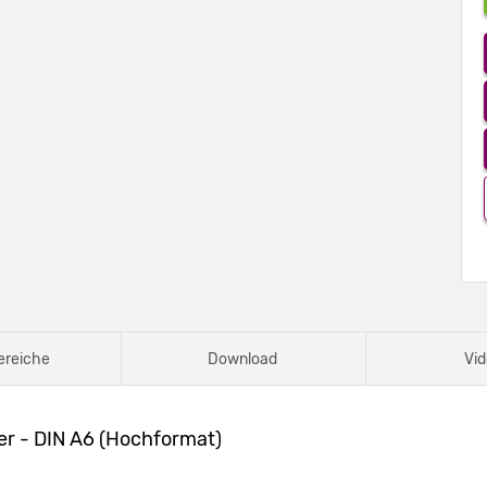
ereiche
Download
Vid
er - DIN A6 (Hochformat)