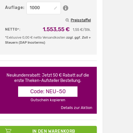
Auflage:
Preisstaffel
1.553,55 €
NETTO
:
*
1,55 €/Stk.
*Exklusive 0,00 € netto Versandkosten
zzgl. ggf. Zoll +
Steuern (DAP Incoterms)
Neukundenrabatt: Jetzt 50 € Rabatt auf die
erste Theken-Aufsteller Bestellung.
Code: NEU-50
Gutschein kopieren
Details zur Aktion
IN DEN WARENKORB