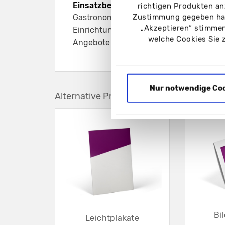
Einsatzbereich:
richtigen Produkten an
Zustimmung gegeben hab
Gastronomie, Hotellerie, Theken, Rezepti
„Akzeptieren“ stimmen
Einrichtungen, für Menüs, Informationen
welche Cookies Sie 
Angebote oder Discounts
Nur notwendige Co
Alternative Produkte
Bi
Leichtplakate