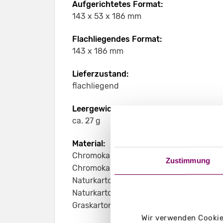
Aufgerichtetes Format:
143 x 53 x 186 mm
Flachliegendes Format:
143 x 186 mm
Lieferzustand:
flachliegend
Leergewicht:
ca. 27 g
Material:
Chromokarton GC1 weiß 370 g/m²
Zustimmung
Chromokarton GC1 weiß Naturseite 370 
Naturkarton braun 350 g/m²
Naturkarton schwarz 400 g/m²
Graskarton 400 g/m²
Wir verwenden Cookies