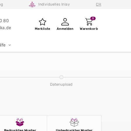
ng
Individuelles Inlay
CH
0
80 80
ka.de
Merkliste
Anmelden
Warenkorb
lfe
Datenupload
Bedrucktes Muster
Unbedrucktes Muster