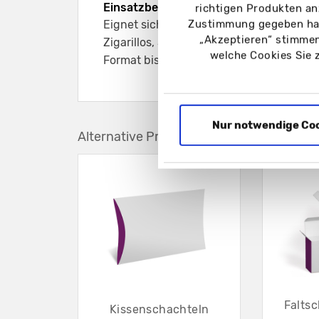
Einsatzbereich:
richtigen Produkten an
Zustimmung gegeben hab
Eignet sich z. B. für kleine rechteckige 
„Akzeptieren“ stimmen
Zigarillos, Schmuck und verschiedene P
welche Cookies Sie 
Format bis ca. 61 mm Dicke
Nur notwendige Co
Alternative Produkte
Falts
Kissenschachteln