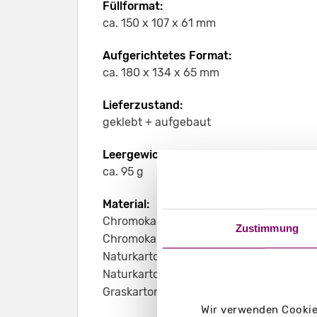
Füllformat:
ca. 150 x 107 x 61 mm
Aufgerichtetes Format:
ca. 180 x 134 x 65 mm
Lieferzustand:
geklebt + aufgebaut
Leergewicht:
ca. 95 g
Material:
Chromokarton GC1 weiß 370 g/m²
Zustimmung
Chromokarton GC1 weiß Naturseite 370 
Naturkarton braun 450 g/m²
Naturkarton schwarz 400 g/m²
Graskarton 400 g/m²
Wir verwenden Cookies