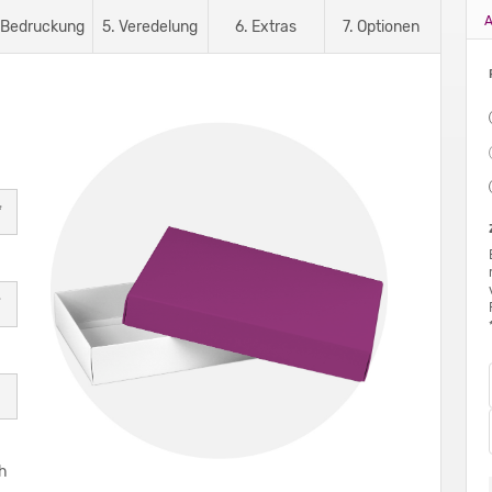
A
 Bedruckung
5. Veredelung
6. Extras
7. Optionen
*
*
ch