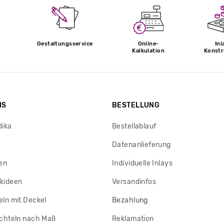
Gestaltungsservice
Online-
Inl
Kalkulation
Konstr
NS
BESTELLUNG
dika
Bestellablauf
Datenanlieferung
en
Individuelle Inlays
kideen
Versandinfos
ln mit Deckel
Bezahlung
chteln nach Maß
Reklamation