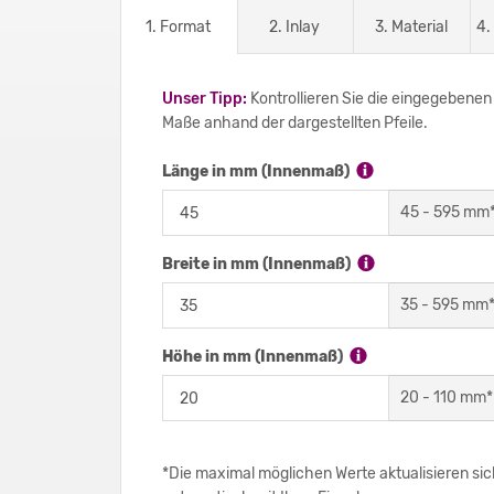
1. Format
2. Inlay
3. Material
4.
Unser Tipp:
Kontrollieren Sie die eingegebenen
Maße anhand der dargestellten Pfeile.
Länge in mm (Innenmaß)
45
-
595
mm
Breite in mm (Innenmaß)
35
-
595
mm
Höhe in mm (Innenmaß)
20
-
110
mm*
*Die maximal möglichen Werte aktualisieren si