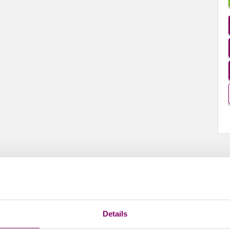
ereiche
Download
Vid
n gekrempelt nach Maß
Details