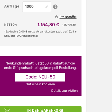
Auflage:
Preisstaffel
1.154,30 €
NETTO
:
*
1,15 €/Stk.
*Exklusive 0,00 € netto Versandkosten
zzgl. ggf. Zoll +
Steuern (DAP Incoterms)
Neukundenrabatt: Jetzt 50 € Rabatt auf die
erste Stülpschachteln gekrempelt Bestellung.
Code: NEU-50
Gutschein kopieren
Details zur Aktion
IN DEN WARENKORB