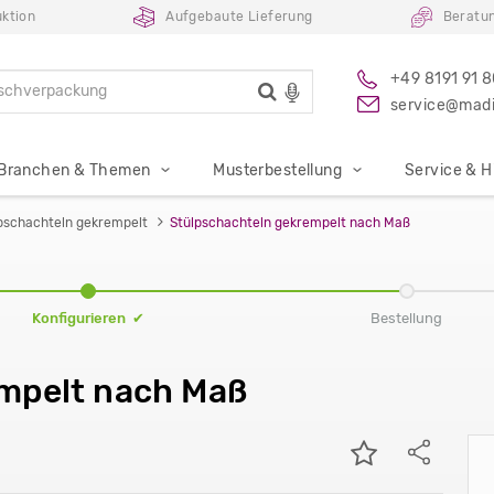
ktion
Aufgebaute Lieferung
Beratu
+49 8191 91 
service@madi
Branchen & Themen
Musterbestellung
Service & Hi
pschachteln gekrempelt
Stülpschachteln gekrempelt nach Maß
Konfigurieren ✔
Bestellung
mpelt nach Maß