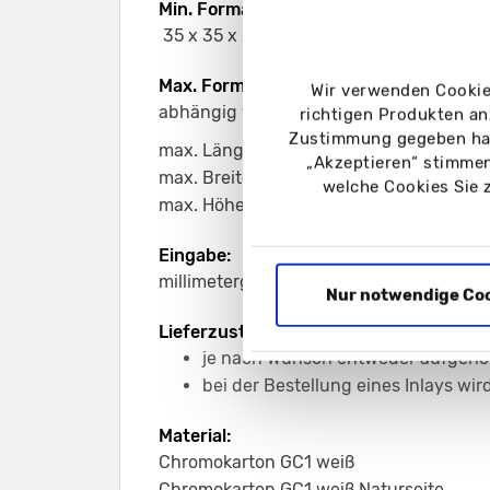
Min. Format:
35 x 35 x 20 mm.
Max. Format:
Wir verwenden Cookies
abhängig von der Kombination der dre
richtigen Produkten an
Zustimmung gegeben hab
max. Länge: 595 mm
„Akzeptieren“ stimmen
max. Breite: 595 mm
welche Cookies Sie 
max. Höhe: 110 mm
Eingabe:
millimetergenau
Nur notwendige Co
Lieferzustand:
je nach Wunsch entweder aufgeric
bei der Bestellung eines Inlays wi
Material:
Chromokarton GC1 weiß
Chromokarton GC1 weiß Naturseite