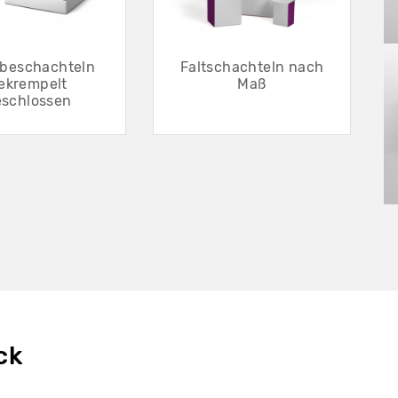
ebeschachteln
Faltschachteln nach
ekrempelt
Maß
eschlossen
ck