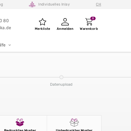
ng
Individuelles Inlay
CH
0
80 80
ka.de
Merkliste
Anmelden
Warenkorb
lfe
Datenupload
Bedrucktes Muster
Unbedrucktes Muster