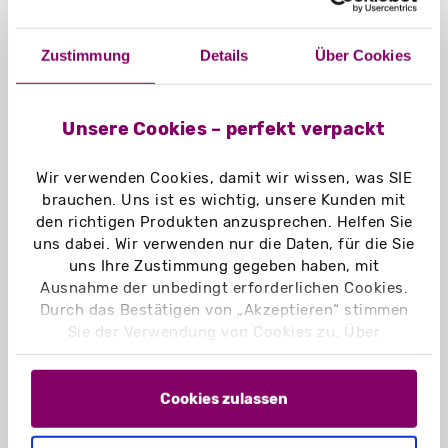
ca. 70 g
Zustimmung
Details
Über Cookies
Material:
Chromokarton GC1 weiß 370 g/m²
Chromokarton GC1 weiß Naturseite
Unsere Cookies – perfekt verpackt
370 g/m²
Naturkarton braun 450 g/m²
Wir verwenden Cookies, damit wir wissen, was SIE
Naturkarton schwarz 400 g/m²
brauchen. Uns ist es wichtig, unsere Kunden mit
Graskarton 400 g/m²
den richtigen Produkten anzusprechen. Helfen Sie
uns dabei. Wir verwenden nur die Daten, für die Sie
Einsatzbereich:
uns Ihre Zustimmung gegeben haben, mit
Eignet sich z. B. für Schreibblöcke,
Ausnahme der unbedingt erforderlichen Cookies.
Durch das Bestätigen von „Akzeptieren“ stimmen
Broschüren, Unterlagen in DIN A5
Sie der Verwendung von Cookies zu. Über
„Einstellungen“ können Sie auswählen, welche
Cookies Sie zulassen. Hier finden Sie unser
Impressum
und unsere
Datenschutzerklärung
.
Cookies zulassen