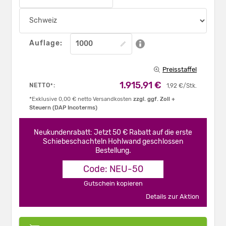
Auflage:
Preisstaffel
1.915,91 €
NETTO
:
*
1,92 €/Stk.
*Exklusive 0,00 € netto Versandkosten
zzgl. ggf. Zoll +
Steuern (DAP Incoterms)
Neukundenrabatt: Jetzt 50 € Rabatt auf die erste
Schiebeschachteln Hohlwand geschlossen
Bestellung.
Code: NEU-50
Gutschein kopieren
Details zur Aktion