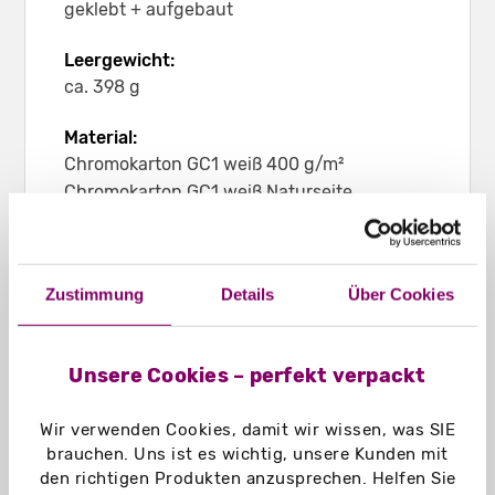
geklebt + aufgebaut
Leergewicht:
ca. 398 g
Material:
Chromokarton GC1 weiß 400 g/m²
Chromokarton GC1 weiß Naturseite
400 g/m²
Naturkarton braun 450 g/m²
Naturkarton schwarz 450 g/m²
Zustimmung
Details
Über Cookies
Einsatzbereich:
Eignet sich z. B. für Schreibblöcke,
Unsere Cookies – perfekt verpackt
Broschüren, Unterlagen in DIN A3 bis ca. 61
mm Dicke
Wir verwenden Cookies, damit wir wissen, was SIE
brauchen. Uns ist es wichtig, unsere Kunden mit
den richtigen Produkten anzusprechen. Helfen Sie