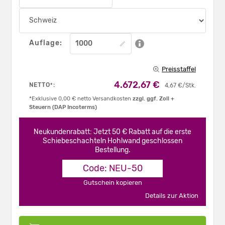
Auflage:
Preisstaffel
4.672,67 €
NETTO
:
*
4,67 €/Stk.
*Exklusive 0,00 € netto Versandkosten
zzgl. ggf. Zoll +
Steuern (DAP Incoterms)
Neukundenrabatt: Jetzt 50 € Rabatt auf die erste
Schiebeschachteln Hohlwand geschlossen
Bestellung.
Code: NEU-50
Gutschein kopieren
Details zur Aktion