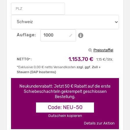
Auflage:
Preisstaffel
1.153,70 €
NETTO
:
*
1,15 €/Stk.
*Exklusive 0,00 € netto Versandkosten
zzgl. ggf. Zoll +
Steuern (DAP Incoterms)
Neukundenrabatt: Jetzt 50 € Rabatt auf die erste
Schiebeschachteln gekrempelt geschlossen
Bestellung.
Code: NEU-50
Gutschein kopieren
Details zur Aktion