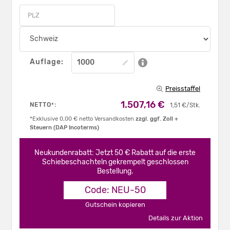
Auflage:
Preisstaffel
1.507,16 €
NETTO
:
*
1,51 €/Stk.
*Exklusive 0,00 € netto Versandkosten
zzgl. ggf. Zoll +
Steuern (DAP Incoterms)
Neukundenrabatt: Jetzt 50 € Rabatt auf die erste
Schiebeschachteln gekrempelt geschlossen
Bestellung.
Code: NEU-50
Gutschein kopieren
Details zur Aktion