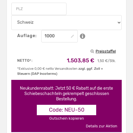
Auflage:
Preisstaffel
1.503,85 €
NETTO
:
*
1,50 €/Stk.
*Exklusive 0,00 € netto Versandkosten
zzgl. ggf. Zoll +
Steuern (DAP Incoterms)
Neukundenrabatt: Jetzt 50 € Rabatt auf die erste
Schiebeschachteln gekrempelt geschlossen
Bestellung.
Code: NEU-50
Gutschein kopieren
Details zur Aktion