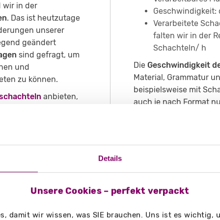
 wir in der
Geschwindigkeit: 
en
. Das ist heutzutage
Verarbeitete Scha
rderungen unserer
falten wir in der 
egend geändert
Schachteln/ h
lagen
sind gefragt, um
Die
Geschwindigkeit d
nnen und
Material, Grammatur un
ieten zu können.
beispielsweise mit Sch
tschachteln
anbieten,
auch je nach Format nu
bei jedem Einrichten
verarbeitet werden. Ge
mstände, das neue
basteln, so können sog
ngen einstellen - was
Stunde verarbeitet wer
Details
Unsere Cookies – perfekt verpackt
, damit wir wissen, was SIE brauchen. Uns ist es wichtig,