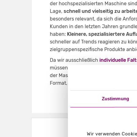
der hochspezialisierten Maschine sind
Lage,
schnell und vielseitig zu arbeit
besonders relevant, da sich die Anfo
Kunden in den letzten Jahren grundl
haben:
Kleinere, spezialisiertere Auf
schneller auf Trends reagieren zu kö
zielgruppenspezifische Produkte anb
Da wir ausschließlich
individuelle Fal
müssen sich unsere Maschinenführer 
der Maschine stetig auf die neuen U
Format, das Material und die Veredelu
Zustimmung
Wir verwenden Cookies