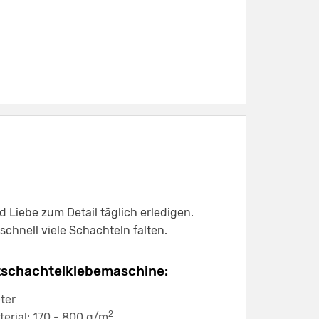
nd Liebe zum Detail täglich erledigen.
schnell viele Schachteln falten.
ltschachtelklebemaschine:
ter
2
terial: 170 - 800 g/m