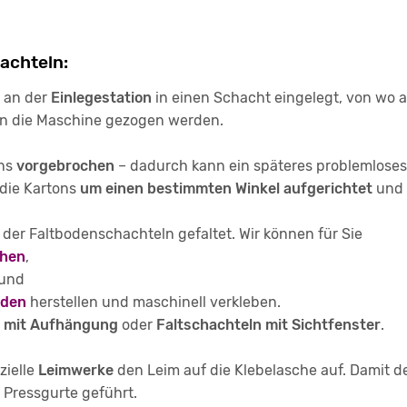
hachteln:
 an der
Einlegestation
in einen Schacht eingelegt, von wo a
in die Maschine gezogen werden.
ons
vorgebrochen
– dadurch kann ein späteres problemloses
die Kartons
um einen bestimmten Winkel aufgerichtet
und 
der Faltbodenschachteln gefaltet. Wir können für Sie
chen
,
und
oden
herstellen und maschinell verkleben.
n mit Aufhängung
oder
Faltschachteln mit Sichtfenster
.
zielle
Leimwerke
den Leim auf die Klebelasche auf. Damit de
Pressgurte geführt.