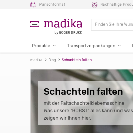
Wunschformat
Nachhaltige Produ
Produkte
Transportverpackungen
madika
Blog
Schachteln falten
Schachteln falten
mit der Faltschachtelklebemaschine.
Was unsere "BOBST" alles kann und was
zeigen wir Ihnen hier.