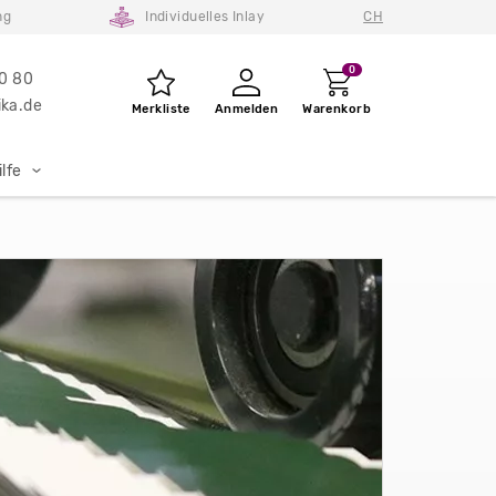
ng
Individuelles Inlay
CH
0
80 80
ka.de
Merkliste
Anmelden
Warenkorb
lfe