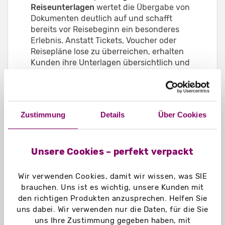
Reiseunterlagen
wertet die Übergabe von
Dokumenten deutlich auf und schafft
bereits vor Reisebeginn ein besonderes
Erlebnis. Anstatt Tickets, Voucher oder
Reisepläne lose zu überreichen, erhalten
Kunden ihre Unterlagen übersichtlich und
hochwertig verpackt. Das sorgt für mehr
Ordnung und vermittelt gleichzeitig
Professionalität und Wertigkeit.
Für Reisebüros und Veranstalter bietet eine
Zustimmung
Details
Über Cookies
individuell gestaltete Reisegutschein-Box
zudem die Möglichkeit, den eigenen
Markenauftritt zu stärken und die
Unsere Cookies – perfekt verpackt
Reiseunterlagen als Teil des gesamten
Reiseerlebnisses zu inszenieren.
Wir verwenden Cookies, damit wir wissen, was SIE
Besonders bei individuell geplanten
brauchen. Uns ist es wichtig, unsere Kunden mit
Reisen, Gruppenreisen, Premiumreisen
den richtigen Produkten anzusprechen. Helfen Sie
oder exklusiven Reiseangeboten sorgt eine
uns dabei. Wir verwenden nur die Daten, für die Sie
hochwertige Präsentation der Unterlagen
uns Ihre Zustimmung gegeben haben, mit