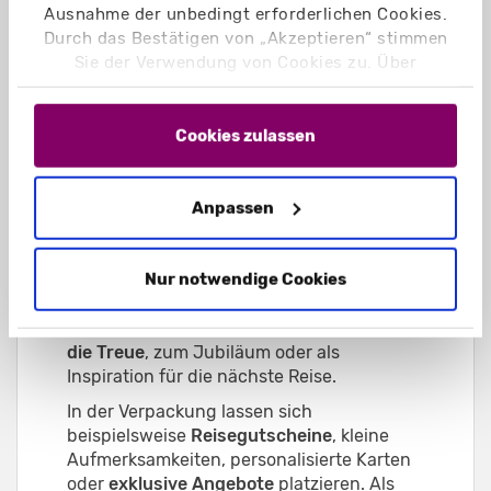
für einen
bleibenden Eindruck
und
Ausnahme der unbedingt erforderlichen Cookies.
steigert die Vorfreude
auf die
Durch das Bestätigen von „Akzeptieren“ stimmen
bevorstehende Reise.
Sie der Verwendung von Cookies zu. Über
„Einstellungen“ können Sie auswählen, welche
Cookies Sie zulassen. Hier finden Sie unser
Mailing oder Präsent für
Impressum
und unsere
Datenschutzerklärung
.
Cookies zulassen
Stammkunden
Eine
hochwertig gestaltete Reise-
Anpassen
Verpackung
eignet sich ideal, um kleine
Geschenke oder Gutscheine
stilvoll an
Nur notwendige Cookies
Stammkunden zu überreichen. Reisebüros
und Veranstalter können damit besondere
Anlässe nutzen – etwa als
Dankeschön für
die Treue
, zum Jubiläum oder als
Inspiration für die nächste Reise.
In der Verpackung lassen sich
beispielsweise
Reisegutscheine
, kleine
Aufmerksamkeiten, personalisierte Karten
oder
exklusive Angebote
platzieren. Als