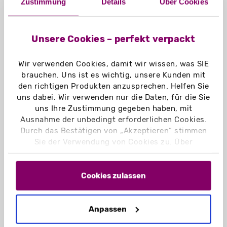
Zustimmung
Details
Über Cookies
Füllformat:
ca.297 x 210 mm (DIN A4 - Querformat)
Füllhöhe: 10 mm
Unsere Cookies – perfekt verpackt
Aufgerichtetes Format:
Wir verwenden Cookies, damit wir wissen, was SIE
302 x 215 x 12 mm
brauchen. Uns ist es wichtig, unsere Kunden mit
den richtigen Produkten anzusprechen. Helfen Sie
Lieferzustand:
uns dabei. Wir verwenden nur die Daten, für die Sie
flachliegend
uns Ihre Zustimmung gegeben haben, mit
Ausnahme der unbedingt erforderlichen Cookies.
Leergewicht:
Durch das Bestätigen von „Akzeptieren“ stimmen
52 g
Sie der Verwendung von Cookies zu. Über
„Einstellungen“ können Sie auswählen, welche
Material:
Cookies Sie zulassen. Hier finden Sie unser
Chromokarton GC1 weiß 290 g/m²
Impressum
und unsere
Datenschutzerklärung
.
Cookies zulassen
Chromokarton GC1 weiß Naturseite
290 g/m²
Anpassen
Naturkarton braun 350 g/m²
Naturkarton schwarz 350 g/m²