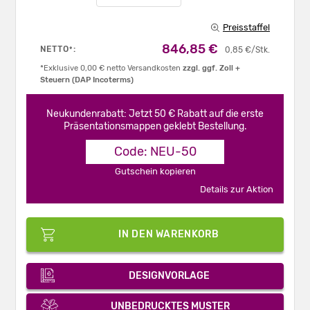
Preisstaffel
846,85 €
NETTO
:
*
0,85 €/Stk.
*Exklusive 0,00 € netto Versandkosten
zzgl. ggf. Zoll +
Steuern (DAP Incoterms)
Neukundenrabatt: Jetzt 50 € Rabatt auf die erste
Präsentationsmappen geklebt Bestellung.
Code: NEU-50
Gutschein kopieren
Details zur Aktion
IN DEN WARENKORB
DESIGNVORLAGE
UNBEDRUCKTES MUSTER