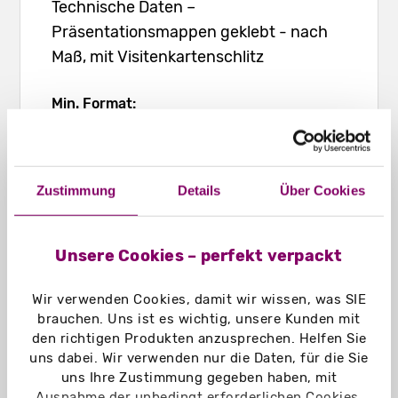
Technische Daten –
Präsentationsmappen geklebt - nach
Maß, mit Visitenkartenschlitz
Min. Format:
55 x 85 mm
Max. Format:
abhängig von der Kombination der beiden
Zustimmung
Details
Über Cookies
eingegebenen Maße
Hochformat: mm
Unsere Cookies – perfekt verpackt
Querformat: mm
Quadratisch: 100 x 100 mm
Wir verwenden Cookies, damit wir wissen, was SIE
brauchen. Uns ist es wichtig, unsere Kunden mit
Füllformat:
den richtigen Produkten anzusprechen. Helfen Sie
ohne Füllformat (0 mm) oder
uns dabei. Wir verwenden nur die Daten, für die Sie
Auswahl zwischen 5 - 15 mm
uns Ihre Zustimmung gegeben haben, mit
Ausnahme der unbedingt erforderlichen Cookies.