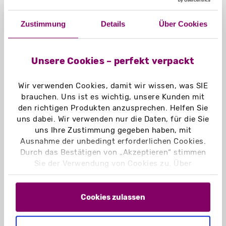
Visitenkartenschlitz
Zustimmung
Details
Über Cookies
Füllformat:
153 x 215 (DIN A5)
Unsere Cookies – perfekt verpackt
Füllhöhe: 5 mm
Mit Visistenkartenschlitz
Wir verwenden Cookies, damit wir wissen, was SIE
brauchen. Uns ist es wichtig, unsere Kunden mit
Aufgerichtetes Format:
den richtigen Produkten anzusprechen. Helfen Sie
153 x 215 x 7 mm
uns dabei. Wir verwenden nur die Daten, für die Sie
uns Ihre Zustimmung gegeben haben, mit
Lieferzustand:
Ausnahme der unbedingt erforderlichen Cookies.
flachliegend
Durch das Bestätigen von „Akzeptieren“ stimmen
Sie der Verwendung von Cookies zu. Über
Leergewicht:
„Einstellungen“ können Sie auswählen, welche
26 g
Cookies Sie zulassen. Hier finden Sie unser
Impressum
und unsere
Datenschutzerklärung
.
Cookies zulassen
Material:
Chromokarton GC1 weiß 290 g/m²