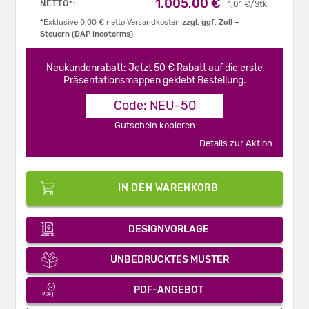
1.005,00 €
NETTO
:
*
1,01 €/Stk.
*Exklusive 0,00 € netto Versandkosten
zzgl. ggf. Zoll +
Steuern (DAP Incoterms)
Neukundenrabatt: Jetzt 50 € Rabatt auf die erste
Präsentationsmappen geklebt Bestellung.
Code: NEU-50
Gutschein kopieren
Details zur Aktion
IN DEN WARENKORB
DESIGNVORLAGE
UNBEDRUCKTES MUSTER
PDF-ANGEBOT