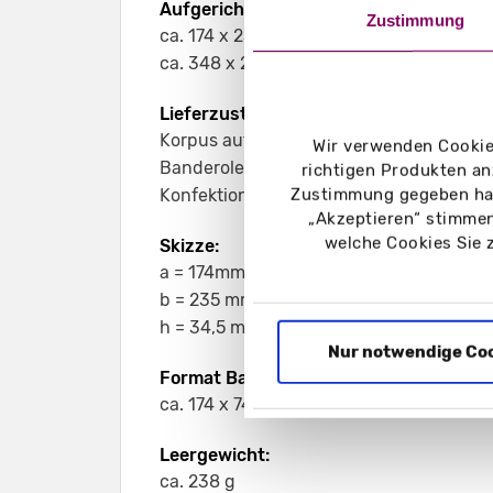
Aufgerichtetes Format:
Zustimmung
ca. 174 x 235 x 74 mm (geschlossen)
ca. 348 x 235 x 34,5 mm (aufgeklappt)
Lieferzustand:
Korpus aufgerichtet
Wir verwenden Cookies
Banderole flachliegend, offen - für eine 
richtigen Produkten an
Zustimmung gegeben hab
Konfektionierung
„Akzeptieren“ stimmen
welche Cookies Sie 
Skizze:
a = 174mm
b = 235 mm
h = 34,5 mm
Nur notwendige Co
Format Banderole:
ca. 174 x 74 x 100 mm
Leergewicht:
ca. 238 g