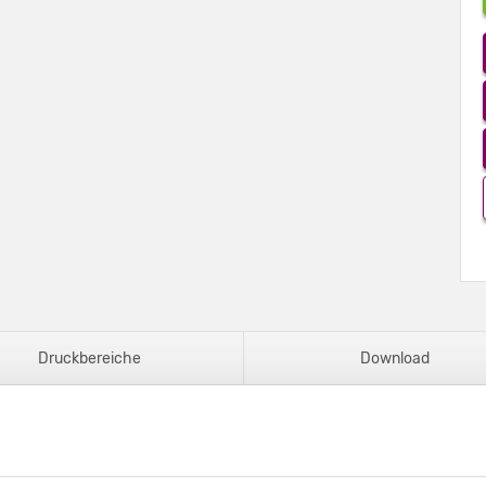
Druckbereiche
Download
ox Premium - DIN A5 - 38 mm Höhe