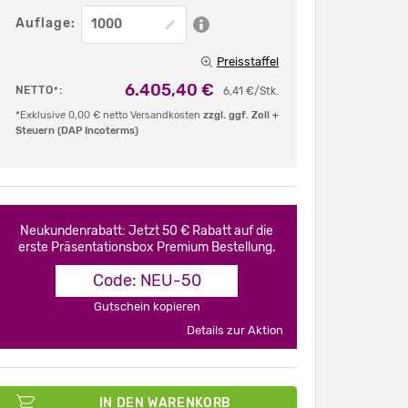
Auflage:
Preisstaffel
6.405,40 €
NETTO
:
*
6,41 €/Stk.
*Exklusive 0,00 € netto Versandkosten
zzgl. ggf. Zoll +
Steuern (DAP Incoterms)
Neukundenrabatt: Jetzt 50 € Rabatt auf die
erste Präsentationsbox Premium Bestellung.
Code: NEU-50
Gutschein kopieren
Details zur Aktion
IN DEN WARENKORB