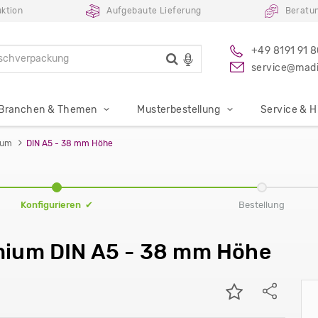
ktion
Aufgebaute Lieferung
Beratu
+49 8191 91 
service@madi
Branchen & Themen
Musterbestellung
Service & Hi
ium
DIN A5 - 38 mm Höhe
Konfigurieren ✔
Bestellung
mium DIN A5 - 38 mm Höhe