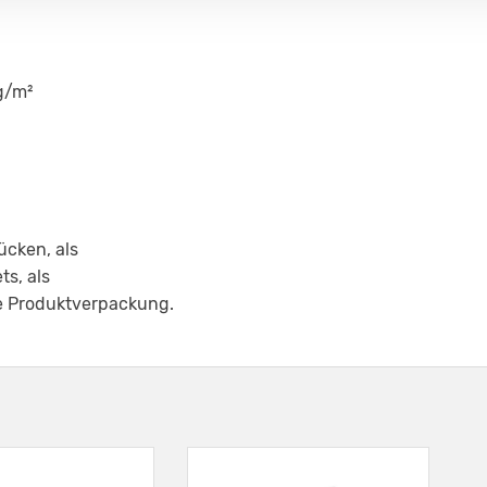
g/m²
ücken, als
s, als
e Produktverpackung.