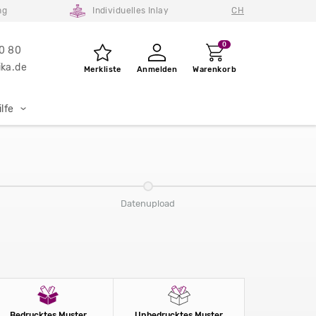
ng
Individuelles Inlay
CH
0
80 80
ka.de
Merkliste
Anmelden
Warenkorb
lfe
Datenupload
Bedrucktes Muster
Unbedrucktes Muster