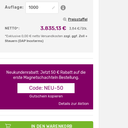
Auflage:
Preisstaffel
3.835,13 €
NETTO
:
*
3,84 €/Stk.
*Exklusive 0,00 € netto Versandkosten
zzgl. ggf. Zoll +
Steuern (DAP Incoterms)
Neukundenrabatt: Jetzt 50 € Rabatt auf die
erste Magnetschachteln Bestellung.
Code: NEU-50
Gutschein kopieren
Details zur Aktion
IN DEN WARENKORB