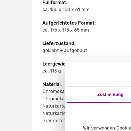
Füllformat:
ca. 150 x 150 x 61 mm
Aufgerichtetes Format:
ca. 175 x 175 x 65 mm
Lieferzustand:
geklebt + aufgebaut
Leergewicht:
ca. 113 g
Material:
Chromokarton GC1 weiß 370 g/m²
Zustimmung
Chromokarton GC1 weiß Naturseite 370 
Naturkarton braun 450 g/m²
Naturkarton schwarz 400 g/m²
Graskarton 400 g/m²
Wir verwenden Cookies