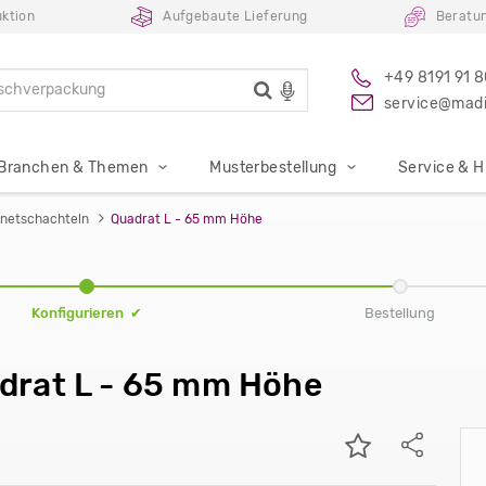
ktion
Aufgebaute Lieferung
Beratu
+49 8191 91 
service@madi
Branchen & Themen
Musterbestellung
Service & Hi
netschachteln
Quadrat L - 65 mm Höhe
Konfigurieren ✔
Bestellung
drat L - 65 mm Höhe