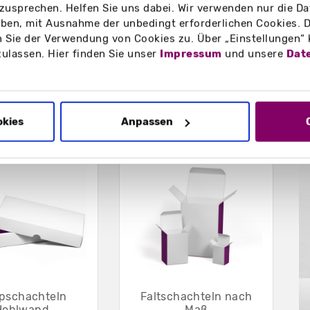
zusprechen. Helfen Sie uns dabei. Wir verwenden nur die Date
en, mit Ausnahme der unbedingt erforderlichen Cookies. D
e Broschüren, Werbemittel,
 Sie der Verwendung von Cookies zu. Über „Einstellungen“
te im quadratischen Format
zulassen. Hier finden Sie unser
Impressum
und unsere
Dat
okies
Anpassen
B
lpschachteln
Faltschachteln nach
Hohlwand
Maß