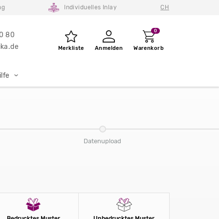
ng
Individuelles Inlay
CH
0
80 80
ka.de
Merkliste
Anmelden
Warenkorb
lfe
Datenupload
Bedrucktes Muster
Unbedrucktes Muster