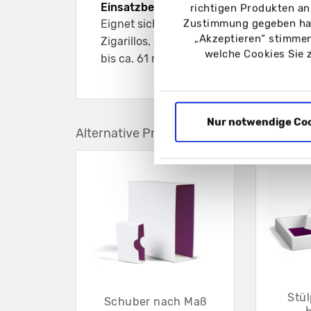
Einsatzbereich:
richtigen Produkten an
Zustimmung gegeben hab
Eignet sich z. B. für kleine quadratisch
„Akzeptieren“ stimmen
Zigarillos, Schmuck und weitere Produk
welche Cookies Sie 
bis ca. 61 mm Dicke
Nur notwendige Co
Alternative Produkte
Stü
Schuber nach Maß