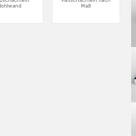
lpschachteln
Faltschachteln nach
Hohlwand
Maß