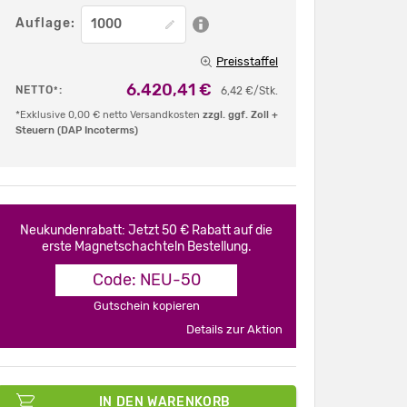
Auflage:
Preisstaffel
6.420,41 €
NETTO
:
*
6,42 €/Stk.
*Exklusive 0,00 € netto Versandkosten
zzgl. ggf. Zoll +
Steuern (DAP Incoterms)
Neukundenrabatt: Jetzt 50 € Rabatt auf die
erste Magnetschachteln Bestellung.
Code: NEU-50
Gutschein kopieren
Details zur Aktion
IN DEN WARENKORB