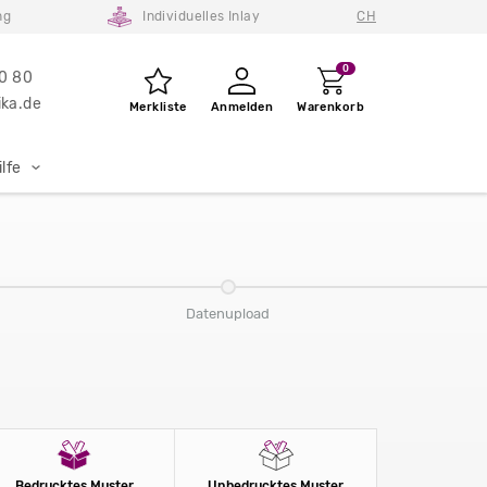
ng
Individuelles Inlay
CH
0
80 80
ka.de
Merkliste
Anmelden
Warenkorb
lfe
Datenupload
Bedrucktes Muster
Unbedrucktes Muster