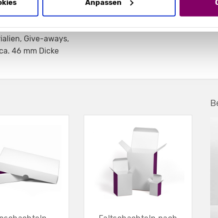
okies
Anpassen
ialien, Give-aways,
s ca. 46 mm Dicke
B