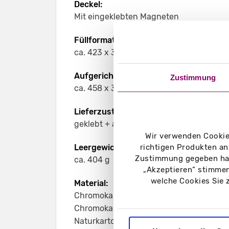
Deckel:
Mit eingeklebten Magneten
Füllformat:
ca. 423 x 300 x 46 mm für Produkte in 
Aufgerichtetes Format:
Zustimmung
ca. 458 x 336 x 50 mm
Lieferzustand:
geklebt + aufgebaut
Wir verwenden Cookies
richtigen Produkten an
Leergewicht:
Zustimmung gegeben hab
ca. 404 g
„Akzeptieren“ stimmen
welche Cookies Sie 
Material:
Chromokarton GC1 weiß 400 g/m²
Chromokarton GC1 weiß Naturseite 400 
Naturkarton braun 450 g/m²