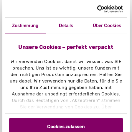
Kundenzufriedenheit zu erhöhen.
Wir von madika.de schauen uns die
Kundenbewertungen deshalb
Zustimmung
Details
Über Cookies
immer genau an und sind dankbar
über ehrliches Feedback und
Verbesserungsvorschläge, durch
Unsere Cookies – perfekt verpackt
die wir uns weiter verbessern
können.
Wir verwenden Cookies, damit wir wissen, was SIE
brauchen. Uns ist es wichtig, unsere Kunden mit
den richtigen Produkten anzusprechen. Helfen Sie
uns dabei. Wir verwenden nur die Daten, für die Sie
Was sagen die Kunden von
uns Ihre Zustimmung gegeben haben, mit
madika?
Ausnahme der unbedingt erforderlichen Cookies.
Durch das Bestätigen von „Akzeptieren“ stimmen
Sie der Verwendung von Cookies zu. Über
„Einstellungen“ können Sie auswählen, welche
Cookies Sie zulassen. Hier finden Sie unser
Impressum
und unsere
Datenschutzerklärung
.
Cookies zulassen