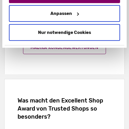
Interessiert an weiteren
Kundenbewertungen? Hier
Anpassen
lesen Sie noch mehr
Meinungen von echten
Nur notwendige Cookies
madika-Kunden:
MADIKA KUNDENBEWERTUNGEN
Was macht den Excellent Shop
Award von Trusted Shops so
besonders?