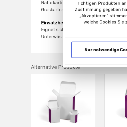
Naturkarton schwarz 350 g/m²
richtigen Produkten an
Zustimmung gegeben hab
Graskarton 350 g/m²
„Akzeptieren“ stimmen
welche Cookies Sie 
Einsatzbereich:
Eignet sich z. B. für leichte Textilwaren 
Unterwäsche oder Krawatten, andere Pr
Nur notwendige Co
Alternative Produkte