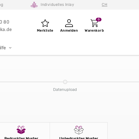
ng
Individuelles Inlay
CH
0
80 80
ka.de
Merkliste
Anmelden
Warenkorb
lfe
Datenupload
Bedrucktes Muster
Unbedrucktes Muster