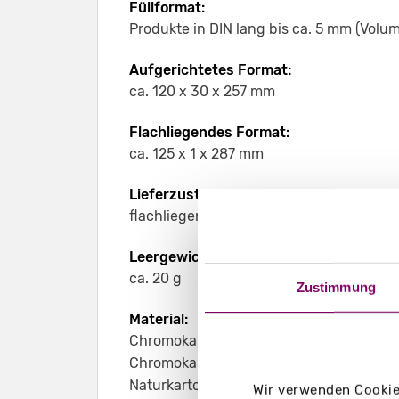
Füllformat:
Produkte in DIN lang bis ca. 5 mm (Volum
Aufgerichtetes Format:
ca. 120 x 30 x 257 mm
Flachliegendes Format:
ca. 125 x 1 x 287 mm
Lieferzustand:
flachliegend + geklebt
Leergewicht:
ca. 20 g
Zustimmung
Material:
Chromokarton GC1 weiß 290 g/m²
Chromokarton GC1 weiß Naturseite 290 
Naturkarton braun 350 g/m²
Wir verwenden Cookies