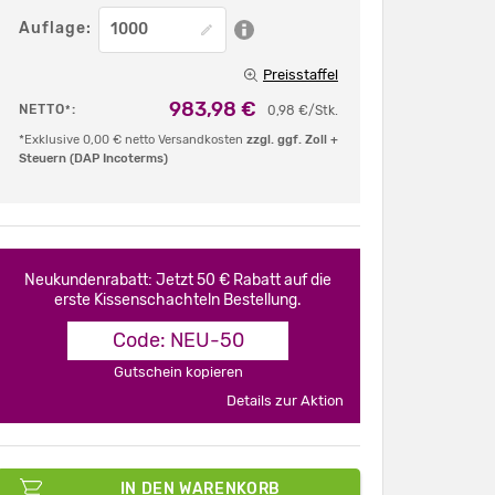
Auflage:
Preisstaffel
983,98 €
NETTO
:
*
0,98 €/Stk.
*Exklusive 0,00 € netto Versandkosten
zzgl. ggf. Zoll +
Steuern (DAP Incoterms)
Neukundenrabatt: Jetzt 50 € Rabatt auf die
erste Kissenschachteln Bestellung.
Code: NEU-50
Gutschein kopieren
Details zur Aktion
IN DEN WARENKORB