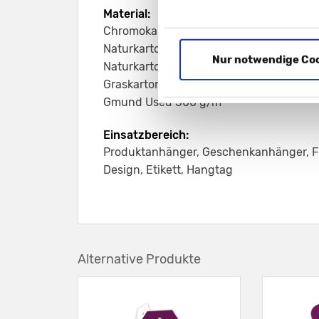
Material:
Chromokarton - GC1 300 g/m²
Naturkarton braun 283 g/m²
Nur notwendige Co
Naturkarton schwarz 350 g/m²
Graskarton 350 g/m²
Gmund Used 300 g/m²
Einsatzbereich:
Produktanhänger, Geschenkanhänger, F
Design, Etikett, Hangtag
Alternative Produkte