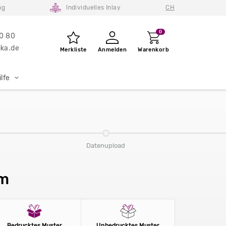
ng
Individuelles Inlay
CH
0
80 80
ka.de
Merkliste
Anmelden
Warenkorb
lfe
Datenupload
mm
Bedrucktes Muster
Unbedrucktes Muster