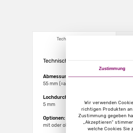
Technische Daten
Technische Daten – Geschenkanhänger
Zustimmung
Abmessungen:
55 mm (=a) x 85 mm (=b)
Lochdurchmesser:
Wir verwenden Cookies
5 mm
richtigen Produkten an
Zustimmung gegeben hab
Optionen:
„Akzeptieren“ stimmen
mit oder ohne Kordel möglich
welche Cookies Sie 