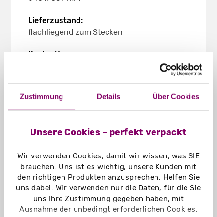
Lieferzustand:
flachliegend zum Stecken
Kantenlänge:
200 mm
Leergewicht:
Zustimmung
Details
Über Cookies
ca. 65 g
Material:
Unsere Cookies – perfekt verpackt
Chromokarton GC1 weiß 370 g/m²
Chromokarton GC1 weiß Naturseite
Wir verwenden Cookies, damit wir wissen, was SIE
370 g/m²
brauchen. Uns ist es wichtig, unsere Kunden mit
Naturkarton braun 450 g/m²
den richtigen Produkten anzusprechen. Helfen Sie
Naturkarton schwarz 400 g/m²
uns dabei. Wir verwenden nur die Daten, für die Sie
Graskarton 400 g/m²
uns Ihre Zustimmung gegeben haben, mit
Ausnahme der unbedingt erforderlichen Cookies.
Einsatzbereich: