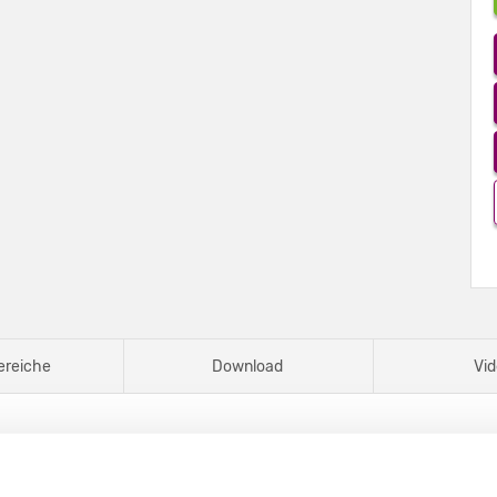
ereiche
Download
Vid
 DIN A7 (hoch)