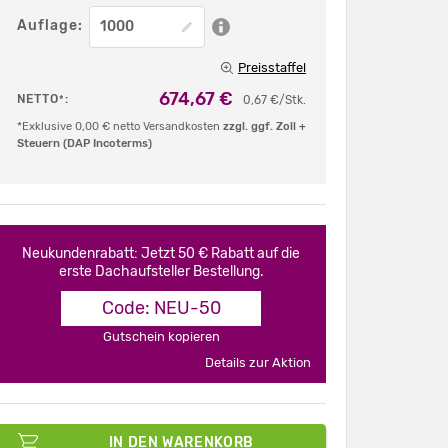
Auflage:
Preisstaffel
674,67 €
NETTO
:
*
0,67 €/Stk.
*Exklusive 0,00 € netto Versandkosten
zzgl. ggf. Zoll +
Steuern (DAP Incoterms)
Neukundenrabatt: Jetzt 50 € Rabatt auf die
erste Dachaufsteller Bestellung.
Code: NEU-50
Gutschein kopieren
Details zur Aktion
IN DEN WARENKORB