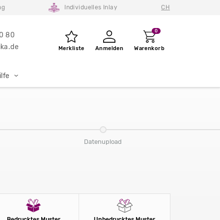
ng
Individuelles Inlay
CH
0
80 80
ka.de
Merkliste
Anmelden
Warenkorb
lfe
Datenupload
Bedrucktes Muster
Unbedrucktes Muster