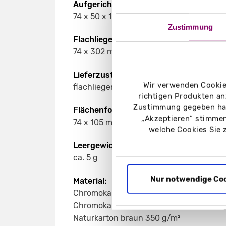
Aufgerichtetes Format:
74 x 50 x 103 mm
Zustimmung
Flachliegendes Format:
74 x 302 mm
Lieferzustand:
Wir verwenden Cookies
flachliegend zum Stecken
richtigen Produkten an
Zustimmung gegeben hab
Flächenformat:
„Akzeptieren“ stimmen
74 x 105 mm
welche Cookies Sie 
Leergewicht:
ca. 5 g
Nur notwendige Co
Material:
Chromokarton GC1 weiß 290 g/m²
Chromokarton GC1 weiß Naturseite 290 
Naturkarton braun 350 g/m²