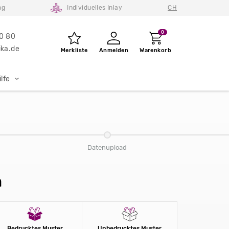
ng
Individuelles Inlay
CH
0
80 80
ka.de
Merkliste
Anmelden
Warenkorb
lfe
Datenupload
m
Bedrucktes Muster
Unbedrucktes Muster