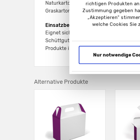
Naturkarton schwarz 350 g/m²
richtigen Produkten an
Zustimmung gegeben hab
Graskarton 350 g/m²
„Akzeptieren“ stimmen
welche Cookies Sie 
Einsatzbereich:
Eignet sich als elegante Präsentverpack
Schüttgut oder Flow Packs sowie für G
Produkte im DIN-A7-Format bis ca. 40 
Nur notwendige Co
Alternative Produkte