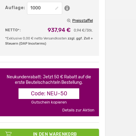
Auflage:
Preisstaffel
937,94 €
NETTO
:
*
0,94 €/Stk.
*Exklusive 0,00 € netto Versandkosten
zzgl. ggf. Zoll +
Steuern (DAP Incoterms)
Neukundenrabatt: Jetzt 50 € Rabatt auf die
erste Beutelschachteln Bestellung.
Code: NEU-50
Gutschein kopieren
Details zur Aktion
IN DEN WARENKORB