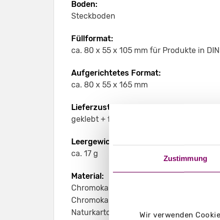
Boden:
Steckboden
Füllformat:
ca. 80 x 55 x 105 mm für Produkte in DIN
Aufgerichtetes Format:
ca. 80 x 55 x 165 mm
Lieferzustand:
geklebt + flachliegend
Leergewicht:
ca. 17 g
Zustimmung
Material:
Chromokarton GC1 weiß 290 g/m²
Chromokarton GC1 weiß Naturseite 290 
Naturkarton braun 350 g/m²
Wir verwenden Cookies