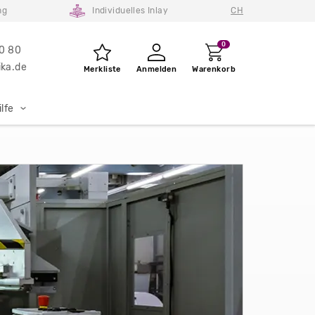
ng
Individuelles Inlay
CH
0
80 80
ka.de
Merkliste
Anmelden
Warenkorb
lfe