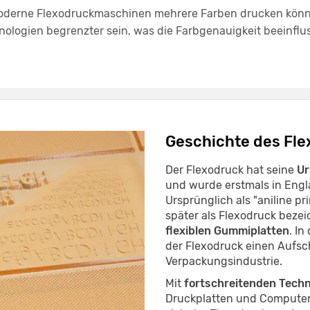
erne Flexodruckmaschinen mehrere Farben drucken können
logien begrenzter sein, was die Farbgenauigkeit beeinflu
Geschichte des Fl
Der Flexodruck hat seine
Ur
und wurde erstmals in Engl
Ursprünglich als "aniline p
später als Flexodruck beze
flexiblen Gummiplatten
. I
der Flexodruck einen Aufsc
Verpackungsindustrie.
Mit
fortschreitenden Techn
Druckplatten und Computer-