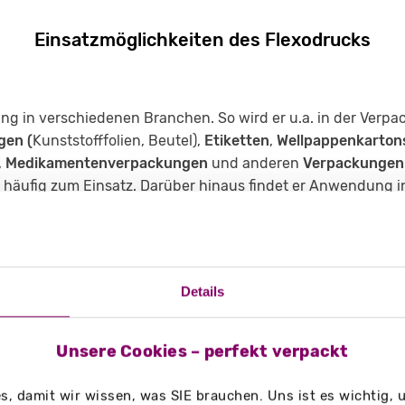
Einsatzmöglichkeiten des Flexodrucks
ng in verschiedenen Branchen. So wird er u.a. in der Verpa
gen (
Kunststofffolien, Beutel),
Etiketten
,
Wellpappenkarton
,
Medikamentenverpackungen
und anderen
Verpackungen
nz häufig zum Einsatz. Darüber hinaus findet er Anwendung
edelungstechniken
wie Selbstklebeetiketten, Lackierunge
Gewebe
, industriellen Anwendungen wie der
Tapetenproduk
dukten
für Verpackungsmaterialien von Windeln und Hygiene
Details
Unsere Cookies – perfekt verpackt
, damit wir wissen, was SIE brauchen. Uns ist es wichtig,