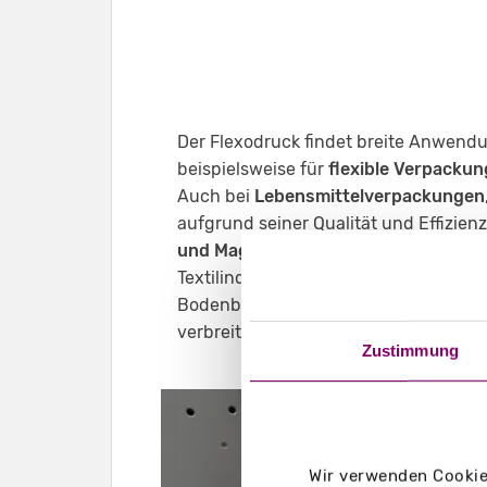
Der Flexodruck findet breite Anwendu
beispielsweise für
flexible Verpackun
Auch bei
Lebensmittelverpackungen
aufgrund seiner Qualität und Effizie
und Magazinen
, bei Etiketten und
Ver
Textilindustrie für
Plastiksäcke und 
Bodenbelägen sowie bei
Hygienepro
verbreitet.
Zustimmung
Wir verwenden Cookies