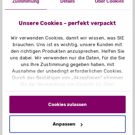
Zustimmung
Details
Über Cookies
Herstellung von Plakaten,
Aufklebern und Schildern.
Druck auf Keramik, Glas und
Unsere Cookies – perfekt verpackt
Kunststoffen.
Wir verwenden Cookies, damit wir wissen, was SIE
brauchen. Uns ist es wichtig, unsere Kunden mit
den richtigen Produkten anzusprechen. Helfen Sie
uns dabei. Wir verwenden nur die Daten, für die Sie
uns Ihre Zustimmung gegeben haben, mit
Ausnahme der unbedingt erforderlichen Cookies.
Durch das Bestätigen von „Akzeptieren“ stimmen
Sie der Verwendung von Cookies zu. Über
„Einstellungen“ können Sie auswählen, welche
Cookies Sie zulassen. Hier finden Sie unser
Impressum
und unsere
Datenschutzerklärung
.
Cookies zulassen
Druckobjekt (grau) | Druckfarbe (violett)
Vorteile von Durchdruck:
Vielseitig für verschiedene Materialien
Anpassen
und Oberflächen.
Hohe Farbdeckung und Haltbarkeit.