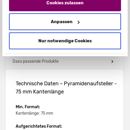
Technische Daten
Impressum
und unsere
Datenschutzerklärung
.
Hinweis
: Bitte beachten Sie, dass bei uns maximal 10 Muster
Cookies zulassen
pro Jahr / pro Kunde bestellt werden können. Wir behalten
uns vor, weitere Musterbestellungen zu stornieren.
Druckbereiche
Anpassen
Download
Nur notwendige Cookies
Videos
Dazu passende Produkte
Technische Daten – Pyramidenaufsteller -
75 mm Kantenlänge
Min. Format:
Kantenlänge: 75 mm
Aufgerichtetes Format: