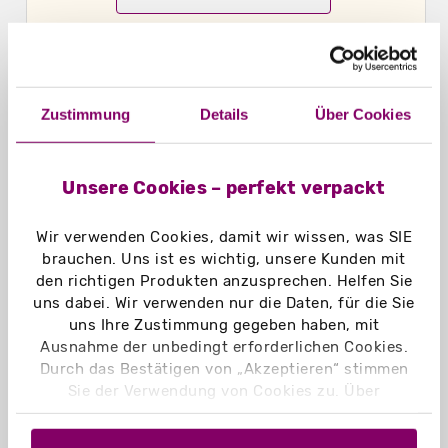
Zustimmung
Details
Über Cookies
Unsere Cookies – perfekt verpackt
Wir verwenden Cookies, damit wir wissen, was SIE
brauchen. Uns ist es wichtig, unsere Kunden mit
Unser Geschenk für Sie:
den richtigen Produkten anzusprechen. Helfen Sie
uns dabei. Wir verwenden nur die Daten, für die Sie
3 gratis Muster für Firmenkunden. Aufwendige Muster ab
uns Ihre Zustimmung gegeben haben, mit
9,95 €. Die Musterkosten werden in Form eines Gutscheins
Ausnahme der unbedingt erforderlichen Cookies.
erstattet.
Mehr lesen
Durch das Bestätigen von „Akzeptieren“ stimmen
Sie der Verwendung von Cookies zu. Über
Bei Fragen wenden Sie sich gerne an unsere erfahrenen
„Einstellungen“ können Sie auswählen, welche
Kundenbetreuer
.
Cookies Sie zulassen. Hier finden Sie unser