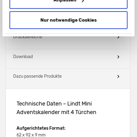
Kundenbetreuer
.
Technische Daten
Hinweis
: Bitte beachten Sie, dass bei uns maximal 10 Muster
Nur notwendige Cookies
pro Jahr / pro Kunde bestellt werden können. Wir behalten
uns vor, weitere Musterbestellungen zu stornieren.
Druckbereiche
Download
Dazu passende Produkte
Technische Daten – Lindt Mini
Adventskalender mit 4 Türchen
Aufgerichtetes Format:
62 x 92 x 9 mm