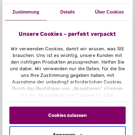
BEDRUCKTES MUSTER
Zustimmung
Details
Über Cookies
BESTELLEN
Unsere Cookies – perfekt verpackt
Wir verwenden Cookies, damit wir wissen, was SIE
brauchen. Uns ist es wichtig, unsere Kunden mit
den richtigen Produkten anzusprechen. Helfen Sie
uns dabei. Wir verwenden nur die Daten, für die Sie
uns Ihre Zustimmung gegeben haben, mit
Ausnahme der unbedingt erforderlichen Cookies.
Durch das Bestätigen von „Akzeptieren“ stimmen
Sie der Verwendung von Cookies zu. Über
Unser Geschenk für Sie:
„Einstellungen“ können Sie auswählen, welche
Cookies Sie zulassen. Hier finden Sie unser
3 gratis Muster für Firmenkunden. Aufwendige Muster ab
Impressum
und unsere
Datenschutzerklärung
.
Cookies zulassen
9,95 €. Die Musterkosten werden in Form eines Gutscheins
erstattet.
Mehr lesen
Anpassen
Bei Fragen wenden Sie sich gerne an unsere erfahrenen