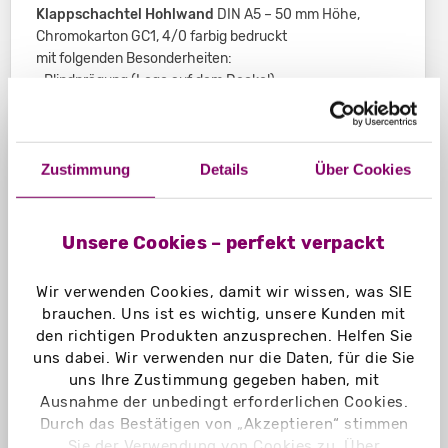
Klappschachtel Hohlwand
DIN A5 – 50 mm Höhe,
Chromokarton GC1, 4/0 farbig bedruckt
mit folgenden Besonderheiten:
• Blindprägung (Logo auf dem Deckel)
• Heißfolienprägung
• partieller UV-Lack
• aufgebaute Lieferung
Zustimmung
Details
Über Cookies
Inhalt der Musterbox Kosmetik:
Faltschachtel nach Maß
Naturkarton braun,
Steckboden, 53 x 53 x 45 mm, 4/0 farbig bedruckt
Unsere Cookies – perfekt verpackt
Faltschachtel nach Maß
Chromokarton GC1 Naturseite,
Automatikboden, 35 x 35 x 105 mm, 4/0 farbig bedruckt
Wir verwenden Cookies, damit wir wissen, was SIE
Faltschachtel nach Maß
Graskarton, Einstecklaschen,
brauchen. Uns ist es wichtig, unsere Kunden mit
25 x 25 x 85 mm, 4/0 farbig bedruckt
den richtigen Produkten anzusprechen. Helfen Sie
uns dabei. Wir verwenden nur die Daten, für die Sie
Inlay, Chromokarton GC1, 4/0 farbig bedruckt
uns Ihre Zustimmung gegeben haben, mit
• Gestanztes Nest mit Laschen
Ausnahme der unbedingt erforderlichen Cookies.
• Gestecktes Nest mit Podest
Durch das Bestätigen von „Akzeptieren“ stimmen
• Geklebtes Nest mit Podest
Sie der Verwendung von Cookies zu. Über